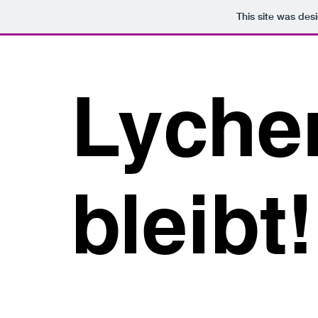
This site was des
Lyche
bleibt!