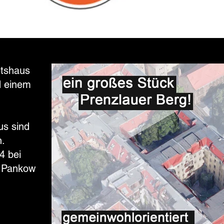
etshaus
d einem
us sind
n.
4 bei
 Pankow